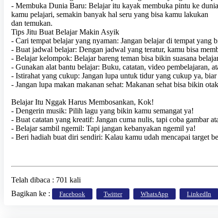
- Membuka Dunia Baru: Belajar itu kayak membuka pintu ke dunia 
kamu pelajari, semakin banyak hal seru yang bisa kamu lakukan
dan temukan.
Tips Jitu Buat Belajar Makin Asyik
- Cari tempat belajar yang nyaman: Jangan belajar di tempat yang 
- Buat jadwal belajar: Dengan jadwal yang teratur, kamu bisa memba
- Belajar kelompok: Belajar bareng teman bisa bikin suasana belajar
- Gunakan alat bantu belajar: Buku, catatan, video pembelajaran,
- Istirahat yang cukup: Jangan lupa untuk tidur yang cukup ya, biar 
- Jangan lupa makan makanan sehat: Makanan sehat bisa bikin otak 
Belajar Itu Nggak Harus Membosankan, Kok!
- Dengerin musik: Pilih lagu yang bikin kamu semangat ya!
- Buat catatan yang kreatif: Jangan cuma nulis, tapi coba gambar a
- Belajar sambil ngemil: Tapi jangan kebanyakan ngemil ya!
- Beri hadiah buat diri sendiri: Kalau kamu udah mencapai target bela
Telah dibaca : 701 kali
Bagikan ke :
Facebook
Twitter
WhatsApp
LinkedIn